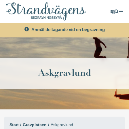
Transla
Sök
Anmäl deltagande vid en begravning
Askgravlund
Start
Gravplatsen
Askgravlund