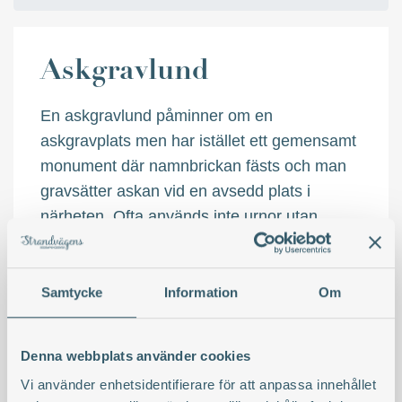
Askgravlund
En askgravlund påminner om en
askgravplats men har istället ett gemensamt
monument där namnbrickan fästs och man
gravsätter askan vid en avsedd plats i
närheten. Ofta används inte urnor utan
askan gravsätts i en särskild askpåse. Man
får närvara vid gravsättningen och man får
även gravsätta på egen hand.
Samtycke
Information
Om
Denna webbplats använder cookies
Vi använder enhetsidentifierare för att anpassa innehållet