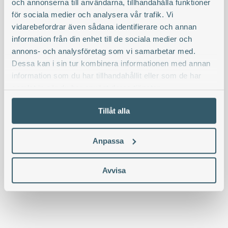
och annonserna till användarna, tillhandahålla funktioner
Gravplatsen
för sociala medier och analysera vår trafik. Vi
vidarebefordrar även sådana identifierare och annan
Traditionell grav
information från din enhet till de sociala medier och
annons- och analysföretag som vi samarbetar med.
Minneslund och Asklund
Dessa kan i sin tur kombinera informationen med annan
information som du har tillhandahållit eller som de har
Askgravplats
samlat in när du har använt deras tjänster.
Tillåt alla
Askgravlund
Anpassa
Gravstenar
Avvisa