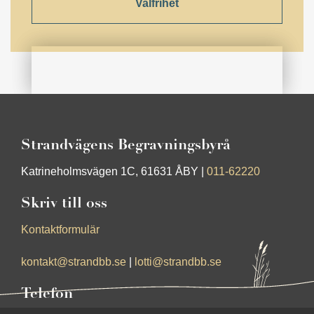
Valfrihet
Strandvägens Begravningsbyrå
Katrineholmsvägen 1C, 61631 ÅBY |
011-62220
Skriv till oss
Kontaktformulär
kontakt@strandbb.se
|
lotti@strandbb.se
Telefon