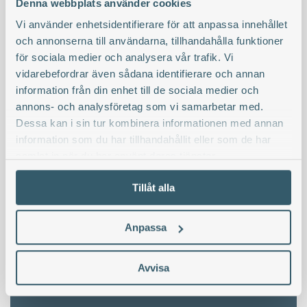
Denna webbplats använder cookies
Vi använder enhetsidentifierare för att anpassa innehållet
och annonserna till användarna, tillhandahålla funktioner
för sociala medier och analysera vår trafik. Vi
vidarebefordrar även sådana identifierare och annan
information från din enhet till de sociala medier och
annons- och analysföretag som vi samarbetar med.
Dessa kan i sin tur kombinera informationen med annan
information som du har tillhandahållit eller som de har
samlat in när du har använt deras tjänster.
Minnesrummet
Tillåt alla
I minnesrummet kan du se dödsannonser och
tända ljus eller skriva en hälsning.
Anpassa
Till minnesrummet
Avvisa